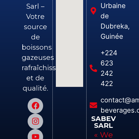
Urbaine
Sarl –
de
Votre
Dubreka,
source
Guinée
de
boissons
+224
gazeuses
623
rafraîchissantes
242
et de
422
qualité.
contact@am
beverages.
SABEV
SARL
« We