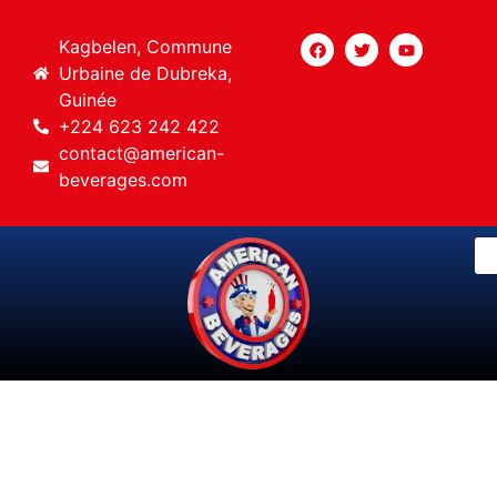
Kagbelen, Commune
Urbaine de Dubreka,
Guinée
+224 623 242 422
contact@american-
beverages.com