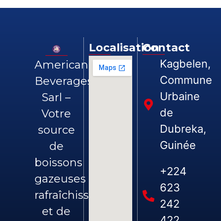
Localisation
Contact
Kagbelen,
American
Commune
Beverages
Urbaine
Sarl –
de
Votre
Dubreka,
source
Guinée
de
boissons
+224
gazeuses
623
rafraîchissantes
242
et de
422