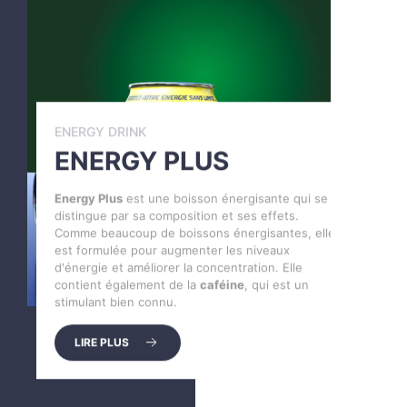
ENERGY DRINK
ENERGY
PLUS
Energy Plus
est une boisson énergisante qui se
distingue par sa composition et ses effets.
Comme beaucoup de boissons énergisantes, elle
est formulée pour augmenter les niveaux
d'énergie et améliorer la concentration. Elle
contient également de la
caféine
, qui est un
stimulant bien connu.
LIRE PLUS