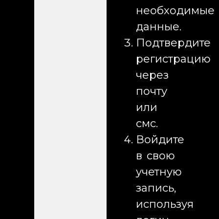
необходимые
данные.
Подтвердите
регистрацию
через
почту
или
смс.
Войдите
в свою
учетную
запись,
используя