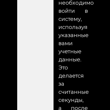
необходимо
войти в
систему,
используя
указанные
вами
учетные
данные.
Это
делается
за
считанные
секунды,
а после