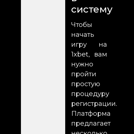
систему
Чтобы
начать
игру на
1xbet, вам
нужно
пройти
простую
процедуру
регистрации.
Платформа
предлагает
несколько