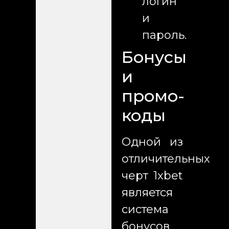
логин
и
пароль.
Бонусы
и
промо-
коды
Одной из
отличительных
черт 1xbet
является
система
бонусов,