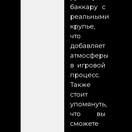
баккару с
реальными
крупье,
что
добавляет
атмосферы
в игровой
процесс.
Также
стоит
упомянуть,
что вы
сможете