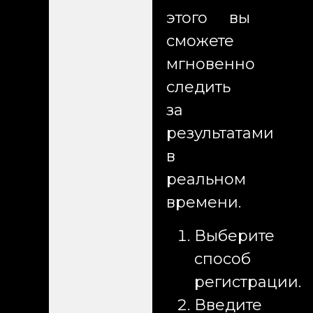
этого вы
сможете
мгновенно
следить
за
результатами
в
реальном
времени.
Выберите
способ
регистрации.
Введите