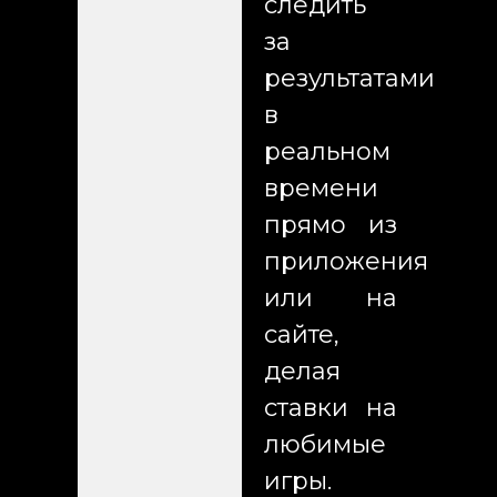
следить
за
результатами
в
реальном
времени
прямо из
приложения
или на
сайте,
делая
ставки на
любимые
игры.