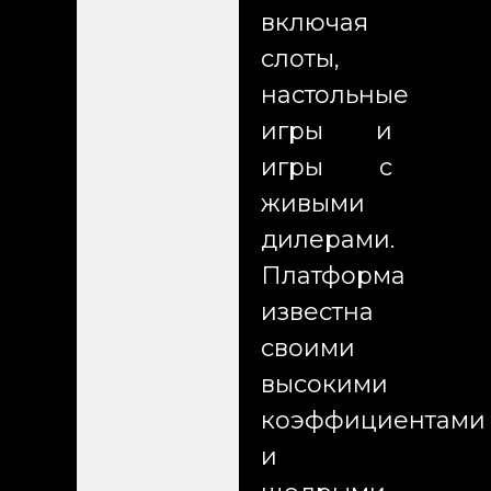
включая
слоты,
настольные
игры и
игры с
живыми
дилерами.
Платформа
известна
своими
высокими
коэффициентами
и