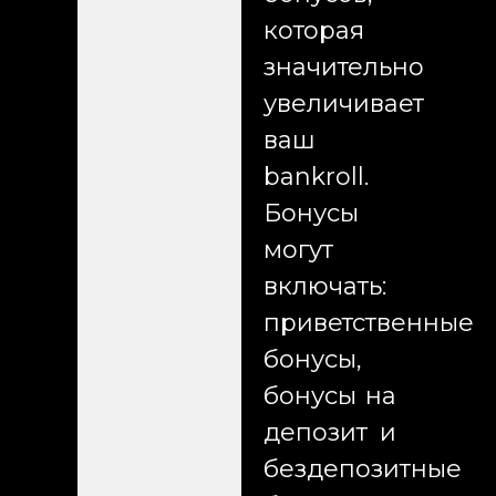
которая
значительно
увеличивает
ваш
bankroll.
Бонусы
могут
включать:
приветственные
бонусы,
бонусы на
депозит и
бездепозитные