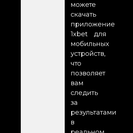
можете
скачать
приложение
1xbet для
мобильных
устройств,
что
позволяет
вам
следить
за
результатами
в
реальном