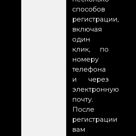
способов
регистрации,
включая
один
клик, по
номеру
телефона
и через
электронную
почту.
После
регистрации
вам