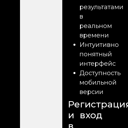
результатами
в
реальном
времени
Интуитивно
понятный
интерфейс
Доступность
мобильной
версии
Регистраци
и вход
в