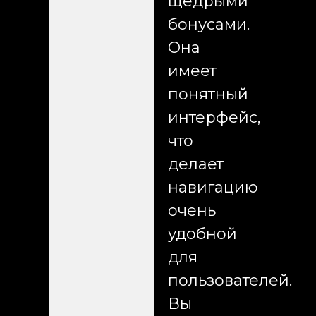
щедрыми
бонусами.
Она
имеет
понятный
интерфейс,
что
делает
навигацию
очень
удобной
для
пользователей.
Вы