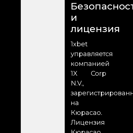
Безопаснос
и
лицензия
1xbet
управляется
компанией
1X Corp
N.V.,
зарегистрирован
на
Кюрасао.
Лицензия
Кюрасао