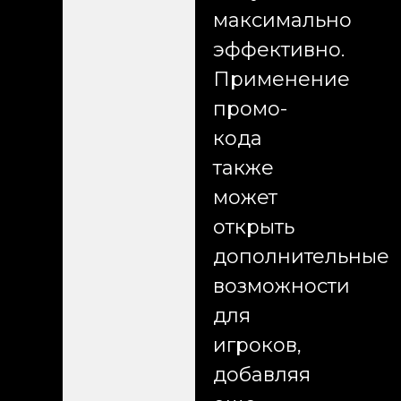
максимально
эффективно.
Применение
промо-
кода
также
может
открыть
дополнительные
возможности
для
игроков,
добавляя