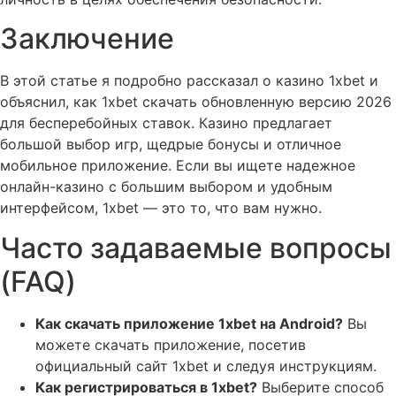
Заключение
В этой статье я подробно рассказал о казино 1xbet и
объяснил, как 1xbet скачать обновленную версию 2026
для бесперебойных ставок. Казино предлагает
большой выбор игр, щедрые бонусы и отличное
мобильное приложение. Если вы ищете надежное
онлайн-казино с большим выбором и удобным
интерфейсом, 1xbet — это то, что вам нужно.
Часто задаваемые вопросы
(FAQ)
Как скачать приложение 1xbet на Android?
Вы
можете скачать приложение, посетив
официальный сайт 1xbet и следуя инструкциям.
Как регистрироваться в 1xbet?
Выберите способ