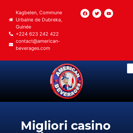
Kagbelen, Commune
Urbaine de Dubreka,
Guinée
+224 623 242 422
contact@american-
beverages.com
Migliori casino