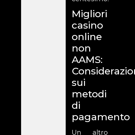
Migliori
casino
online
non
AAMS:
Considerazio
sui
metodi
di
pagamento
Un altro