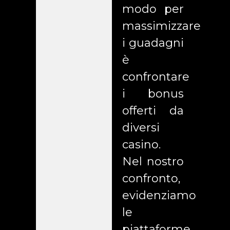
modo per
massimizzare
i guadagni
è
confrontare
i bonus
offerti da
diversi
casino.
Nel nostro
confronto,
evidenziamo
le
piattaforme