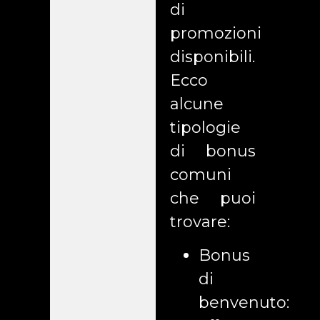
di
promozioni
disponibili.
Ecco
alcune
tipologie
di bonus
comuni
che puoi
trovare:
Bonus
di
benvenuto: