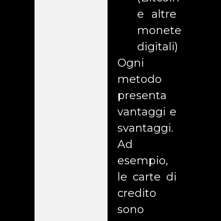
e altre
monete
digitali)
Ogni
metodo
presenta
vantaggi e
svantaggi.
Ad
esempio,
le carte di
credito
sono