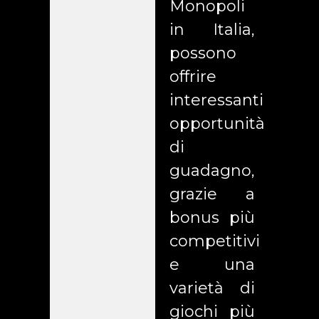
Monopoli
in Italia,
possono
offrire
interessanti
opportunità
di
guadagno,
grazie a
bonus più
competitivi
e una
varietà di
giochi più