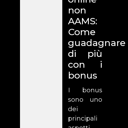
non
AAMS:
Come
guadagnare
di più
con i
bonus
I bonus
sono uno
dei
principali
aspetti