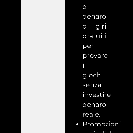
di
denaro
o giri
gratuiti
per
provare
i
giochi
senza
investire
denaro
reale.
Promozioni