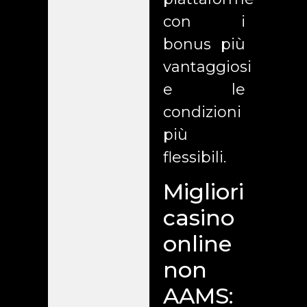
con i
bonus più
vantaggiosi
e le
condizioni
più
flessibili.
Migliori
casino
online
non
AAMS: