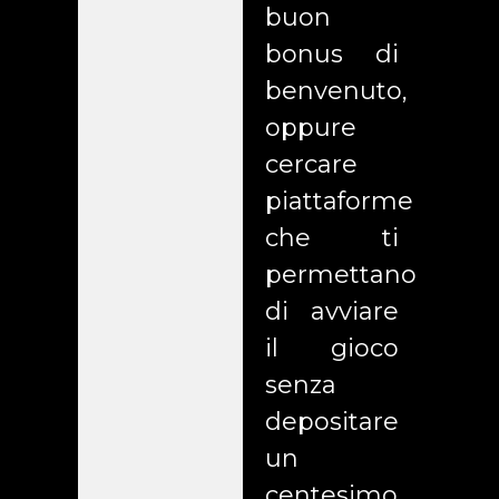
buon
bonus di
benvenuto,
oppure
cercare
piattaforme
che ti
permettano
di avviare
il gioco
senza
depositare
un
centesimo.