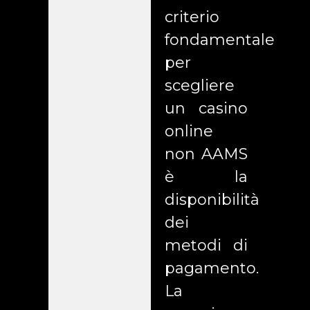
criterio
fondamentale
per
scegliere
un casino
online
non AAMS
è la
disponibilità
dei
metodi di
pagamento.
La