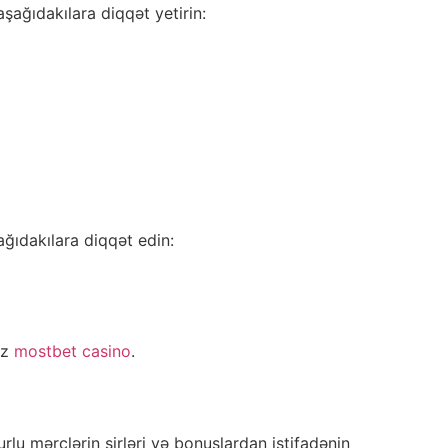
ağıdakılara diqqət yetirin:
ğıdakılara diqqət edin:
iz
mostbet casino
.
lu mərclərin sirləri və bonuslardan istifadənin