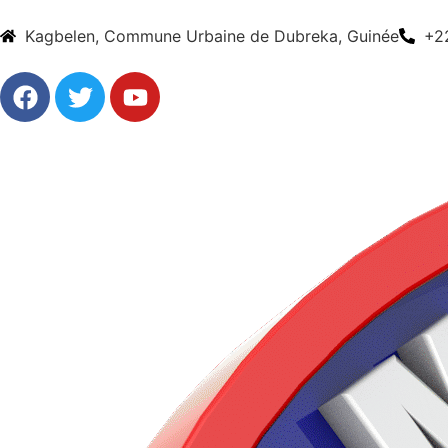
Kagbelen, Commune Urbaine de Dubreka, Guinée
+2