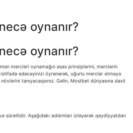
 necə oynanır?
 necə oynanır?
man mərcləri oynamağın əsas prinsiplərini, mərclərin
istifadə edəcəyinizi öyrənərək, uğurlu mərclər etməyə
 növlərini tanıyacaqsınız. Gəlin, Mostbet dünyasına daxil
 sürətlidir. Aşağıdakı addımları izləyərək qeydiyyatdan