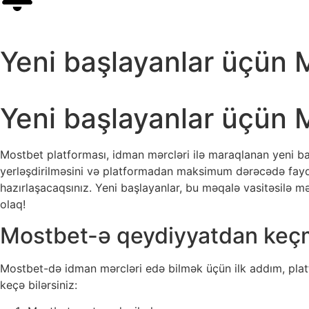
Yeni başlayanlar üçün 
Yeni başlayanlar üçün 
Mostbet platforması, idman mərcləri ilə maraqlanan yeni ba
yerləşdirilməsini və platformadan maksimum dərəcədə fayda
hazırlaşacaqsınız. Yeni başlayanlar, bu məqalə vasitəsilə m
olaq!
Mostbet-ə qeydiyyatdan ke
Mostbet-də idman mərcləri edə bilmək üçün ilk addım, plat
keçə bilərsiniz: