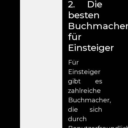
2. Die
besten
Buchmache
für
Einsteiger
Für
Einsteiger
gibt es
zahlreiche
Buchmacher,
die sich
durch