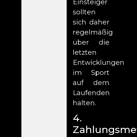
Einsteiger
sollten
sich daher
regelmäßig
über die
letzten
Entwicklungen
im Sport
auf dem
Laufenden
halten.
4.
Zahlungsme