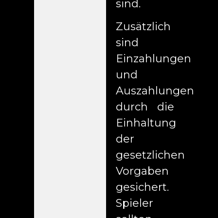
sind.
Zusätzlich
sind
Einzahlungen
und
Auszahlungen
durch die
Einhaltung
der
gesetzlichen
Vorgaben
gesichert.
Spieler