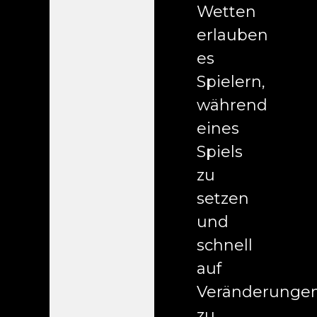
Wetten
erlauben
es
Spielern,
während
eines
Spiels
zu
setzen
und
schnell
auf
Veränderunge
zu