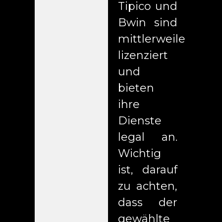
Tipico und
Bwin sind
mittlerweile
lizenziert
und
bieten
ihre
Dienste
legal an.
Wichtig
ist, darauf
zu achten,
dass der
gewählte