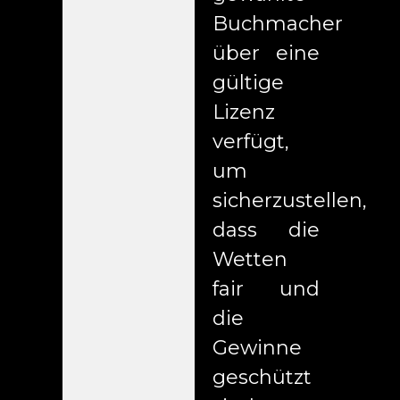
Buchmacher
über eine
gültige
Lizenz
verfügt,
um
sicherzustellen,
dass die
Wetten
fair und
die
Gewinne
geschützt