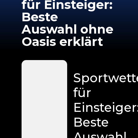
für Einsteiger:
Beste
Auswahl ohne
Oasis erklärt
Sportwett
für
Einsteiger
Beste
Auswahl