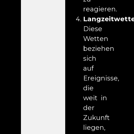
reagieren.
Langzeitwett
Diese
Wetten
beziehen
sich
auf
Ereignisse,
die
weit in
der
Zukunft
liegen,