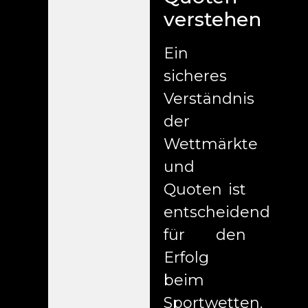
verstehen
Ein
sicheres
Verständnis
der
Wettmärkte
und
Quoten ist
entscheidend
für den
Erfolg
beim
Sportwetten.