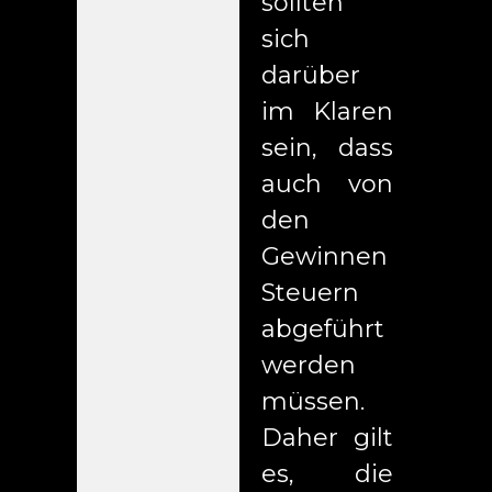
sollten
sich
darüber
im Klaren
sein, dass
auch von
den
Gewinnen
Steuern
abgeführt
werden
müssen.
Daher gilt
es, die