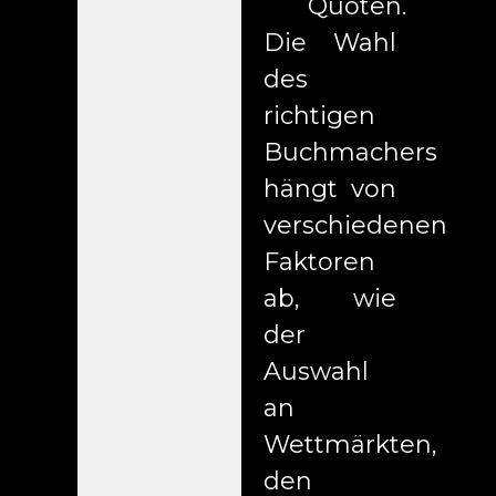
Quoten.
Die Wahl
des
richtigen
Buchmachers
hängt von
verschiedenen
Faktoren
ab, wie
der
Auswahl
an
Wettmärkten,
den