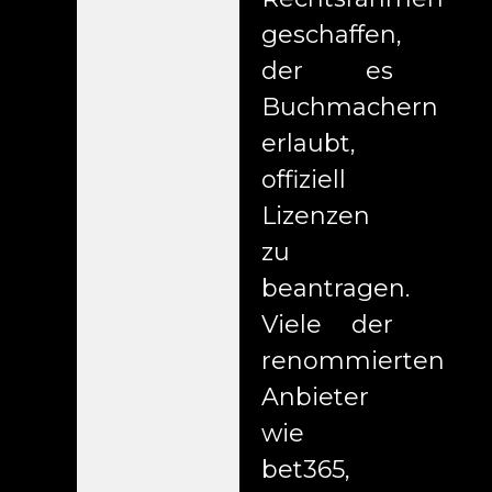
geschaffen,
der es
Buchmachern
erlaubt,
offiziell
Lizenzen
zu
beantragen.
Viele der
renommierten
Anbieter
wie
bet365,