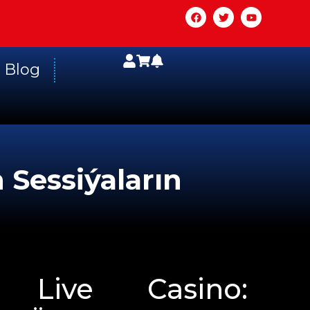
Blog
 Sessiýaların
 Live Casino: