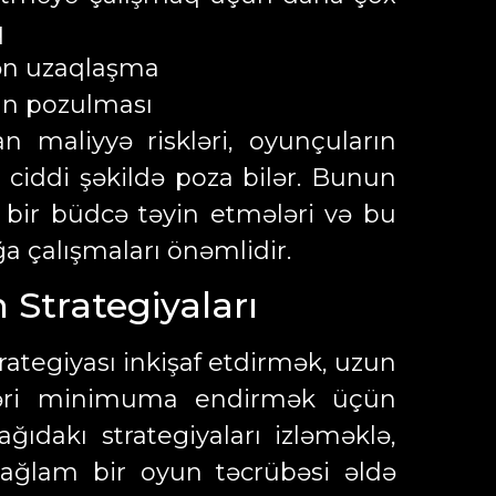
q
ən uzaqlaşma
ın pozulması
n maliyyə riskləri, oyunçuların
iddi şəkildə poza bilər. Bunun
bir büdcə təyin etmələri və bu
çalışmaları önəmlidir.
Strategiyaları
rategiyası inkişaf etdirmək, uzun
skləri minimuma endirmək üçün
ağıdakı strategiyaları izləməklə,
ağlam bir oyun təcrübəsi əldə