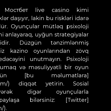
r Мостбет live casino kimi
lər daşıyır, lakin bu riskləri idarə
. Oyunçular mütləq psixoloji
ini anlayaraq, uyğun strategiyalar
əlidir. Düzgün tənzimlənmiş
niz kazino oyunlarından zövq
dəcəyini unutmayın. Psixoloji
rumaq və məsuliyyətli bir oyun
çün [bu məlumatlara]
.com/) diqqət yetirin. Sosial
yərək digər oyunçularla
paylaşa bilərsiniz: [Twitter]
/).