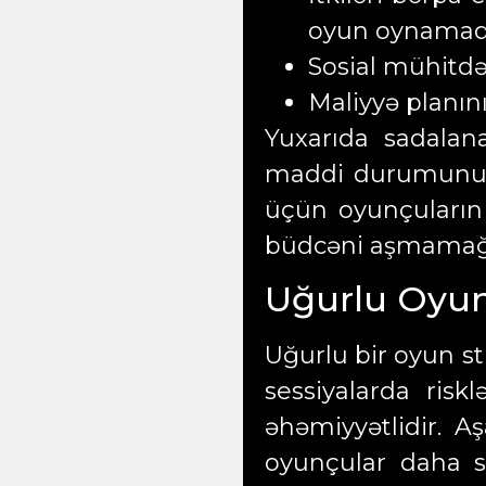
oyun oynama
Sosial mühitd
Maliyyə planın
Yuxarıda sadalana
maddi durumunu c
üçün oyunçuların 
büdcəni aşmamağa 
Uğurlu Oyun 
Uğurlu bir oyun st
sessiyalarda ri
əhəmiyyətlidir. Aş
oyunçular daha s