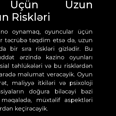
r Üçün Uzun
ın Riskləri
sino oynamaq, oyuncular üçün
ir təcrübə təqdim etsə də, uzun
da bir sıra riskləri gizlədir. Bu
ddət ərzində kazino oyunları
al təhlükələri və bu risklərdən
arədə məlumat verəcəyik. Oyun
t, maliyyə itkiləri və psixoloji
siyaların doğura biləcəyi bəzi
u məqalədə, müxtəlif aspektləri
ərdən keçirəcəyik.