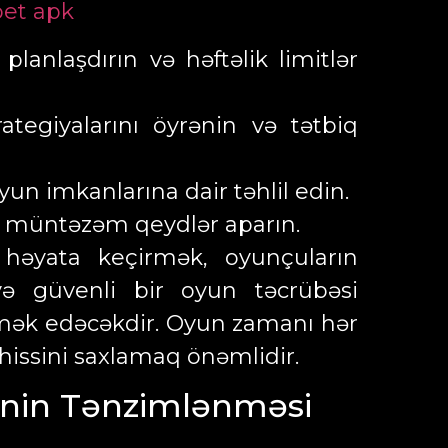
et apk
planlaşdırın və həftəlik limitlər
ategiyalarını öyrənin və tətbiq
un imkanlarına dair təhlil edin.
air müntəzəm qeydlər aparın.
ı həyata keçirmək, oyunçuların
ə güvenli bir oyun təcrübəsi
ək edəcəkdir. Oyun zamanı hər
hissini saxlamaq önəmlidir.
nin Tənzimlənməsi