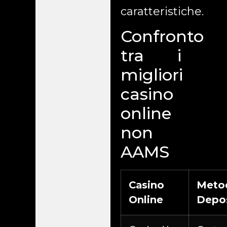
caratteristiche.
Confronto
tra i
migliori
casino
online
non
AAMS
Casino
Meto
Online
Depo