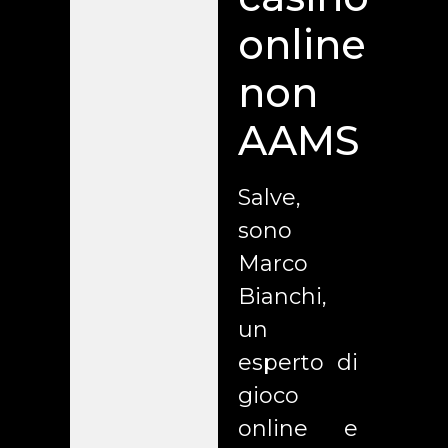
online
non
AAMS
Salve,
sono
Marco
Bianchi,
un
esperto di
gioco
online e