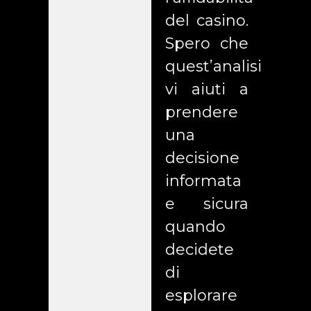
del casino.
Spero che
quest’analisi
vi aiuti a
prendere
una
decisione
informata
e sicura
quando
decidete
di
esplorare