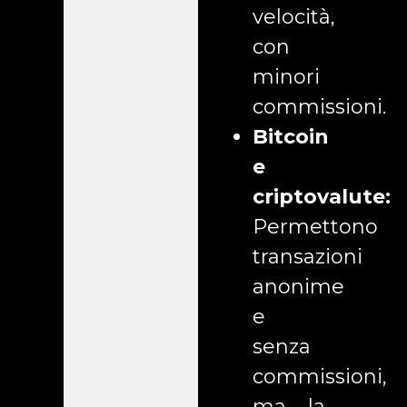
velocità,
con
minori
commissioni.
Bitcoin
e
criptovalute:
Permettono
transazioni
anonime
e
senza
commissioni,
ma la