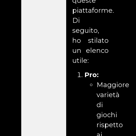
queste
piattaforme.
Di
seguito,
ho stilato
un elenco
utile:
Pro:
Maggiore
varietà
di
giochi
rispetto
ai