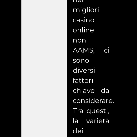
migliori
casino
online
non
AAMS, ci
sono
diversi
fattori
chiave da
considerare.
Tra questi,
la varietà
dei