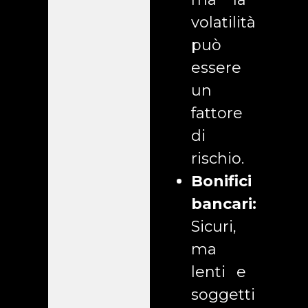
volatilità
può
essere
un
fattore
di
rischio.
Bonifici
bancari:
Sicuri,
ma
lenti e
soggetti