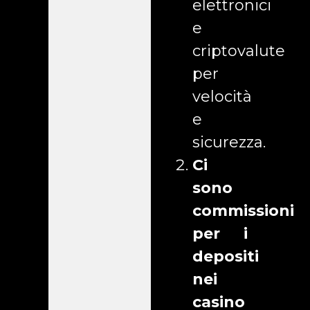
elettronici
e
criptovalute
per
velocità
e
sicurezza.
Ci
sono
commissioni
per i
depositi
nei
casino