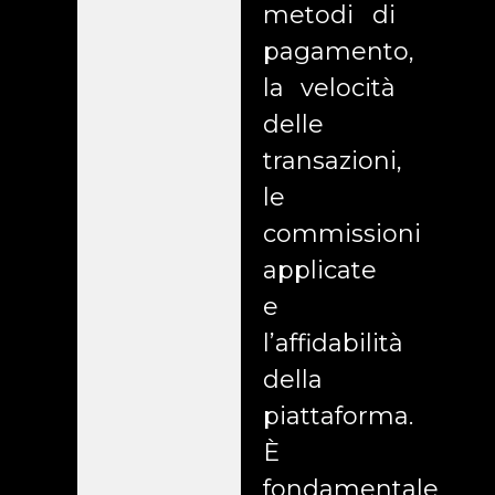
metodi di
pagamento,
la velocità
delle
transazioni,
le
commissioni
applicate
e
l’affidabilità
della
piattaforma.
È
fondamentale