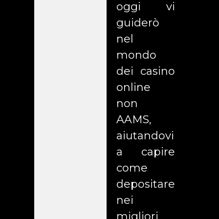
oggi vi
guiderò
nel
mondo
dei casino
online
non
AAMS,
aiutandovi
a capire
come
depositare
nei
migliori