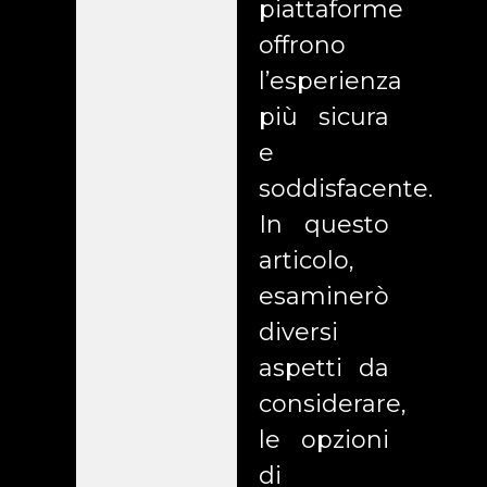
piattaforme
offrono
l’esperienza
più sicura
e
soddisfacente.
In questo
articolo,
esaminerò
diversi
aspetti da
considerare,
le opzioni
di