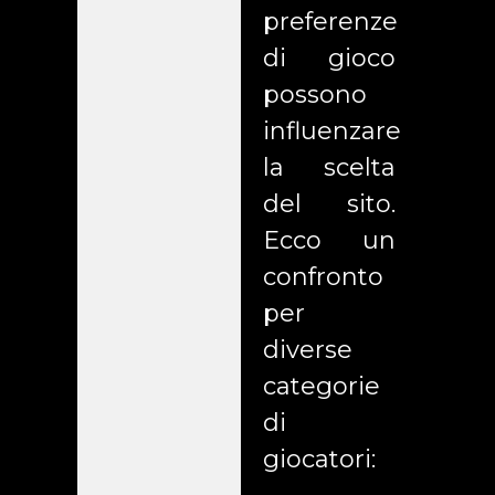
preferenze
di gioco
possono
influenzare
la scelta
del sito.
Ecco un
confronto
per
diverse
categorie
di
giocatori: