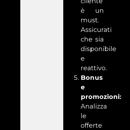
cliente
è un
must.
Assicurati
che sia
disponibile
e
reattivo.
Bonus
e
promozioni:
Analizza
le
offerte