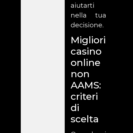
aiutarti
nella tua
decisione.
Migliori
casino
online
non
AAMS:
criteri
di
scelta