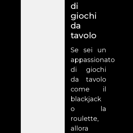
di
giochi
da
tavolo
Se sei un
appassionato
di giochi
da tavolo
come il
blackjack
o la
roulette,
allora