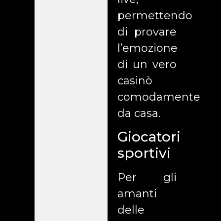
permettendo
di provare
l’emozione
di un vero
casinò
comodamente
da casa.
Giocatori
sportivi
Per gli
amanti
delle