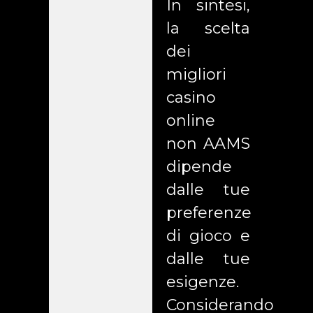
In sintesi,
la scelta
dei
migliori
casino
online
non AAMS
dipende
dalle tue
preferenze
di gioco e
dalle tue
esigenze.
Considerando