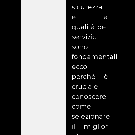
sicurezza
e la
qualità del
servizio
sono
fondamentali,
ecco
perché è
cruciale
conoscere
come
selezionare
il miglior