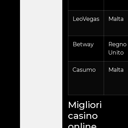
LeoVegas
Malta
Betway
Regno
Unito
Casumo
Malta
Migliori
casino
online