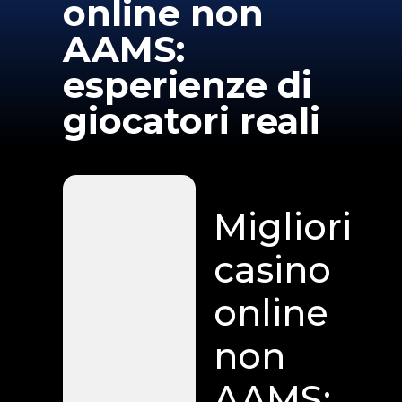
online non
AAMS:
esperienze di
giocatori reali
Migliori
casino
online
non
AAMS: