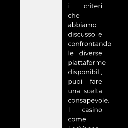
i criteri
che
abbiamo
discusso e
confrontando
le diverse
piattaforme
disponibili,
puoi fare
una scelta
consapevole.
I casino
come