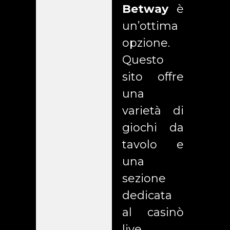
Betway
è
un’ottima
opzione.
Questo
sito offre
una
varietà di
giochi da
tavolo e
una
sezione
dedicata
al casinò
live,