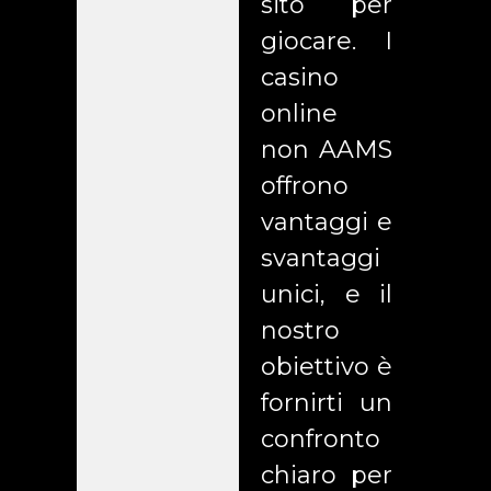
sito per
giocare. I
casino
online
non AAMS
offrono
vantaggi e
svantaggi
unici, e il
nostro
obiettivo è
fornirti un
confronto
chiaro per