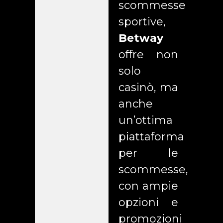
scommesse
sportive,
Betway
offre non
solo
casinò, ma
anche
un’ottima
piattaforma
per le
scommesse,
con ampie
opzioni e
promozioni