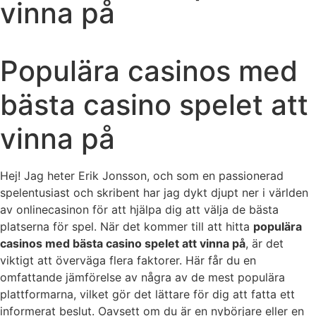
vinna på
Populära casinos med
bästa casino spelet att
vinna på
Hej! Jag heter Erik Jonsson, och som en passionerad
spelentusiast och skribent har jag dykt djupt ner i världen
av onlinecasinon för att hjälpa dig att välja de bästa
platserna för spel. När det kommer till att hitta
populära
casinos med bästa casino spelet att vinna på
, är det
viktigt att överväga flera faktorer. Här får du en
omfattande jämförelse av några av de mest populära
plattformarna, vilket gör det lättare för dig att fatta ett
informerat beslut. Oavsett om du är en nybörjare eller en