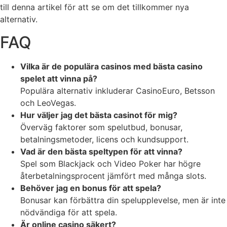
till denna artikel för att se om det tillkommer nya
alternativ.
FAQ
Vilka är de populära casinos med bästa casino
spelet att vinna på?
Populära alternativ inkluderar CasinoEuro, Betsson
och LeoVegas.
Hur väljer jag det bästa casinot för mig?
Överväg faktorer som spelutbud, bonusar,
betalningsmetoder, licens och kundsupport.
Vad är den bästa speltypen för att vinna?
Spel som Blackjack och Video Poker har högre
återbetalningsprocent jämfört med många slots.
Behöver jag en bonus för att spela?
Bonusar kan förbättra din spelupplevelse, men är inte
nödvändiga för att spela.
Är online casino säkert?