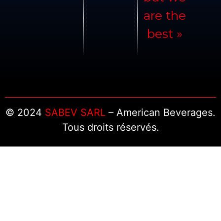
are the
best »
© 2024
SABEV SARL
– American Beverages.
Tous droits réservés.