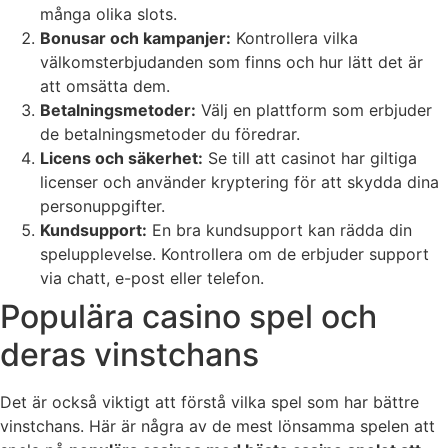
många olika slots.
Bonusar och kampanjer:
Kontrollera vilka
välkomsterbjudanden som finns och hur lätt det är
att omsätta dem.
Betalningsmetoder:
Välj en plattform som erbjuder
de betalningsmetoder du föredrar.
Licens och säkerhet:
Se till att casinot har giltiga
licenser och använder kryptering för att skydda dina
personuppgifter.
Kundsupport:
En bra kundsupport kan rädda din
spelupplevelse. Kontrollera om de erbjuder support
via chatt, e-post eller telefon.
Populära casino spel och
deras vinstchans
Det är också viktigt att förstå vilka spel som har bättre
vinstchans. Här är några av de mest lönsamma spelen att