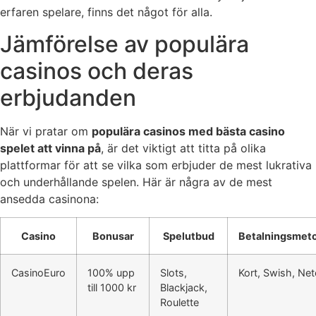
erfaren spelare, finns det något för alla.
Jämförelse av populära
casinos och deras
erbjudanden
När vi pratar om
populära casinos med bästa casino
spelet att vinna på
, är det viktigt att titta på olika
plattformar för att se vilka som erbjuder de mest lukrativa
och underhållande spelen. Här är några av de mest
ansedda casinona:
Casino
Bonusar
Spelutbud
Betalningsmet
CasinoEuro
100% upp
Slots,
Kort, Swish, Nete
till 1000 kr
Blackjack,
Roulette