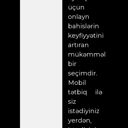
üçün
onlayn
bahislərin
keyfiyyətini
artıran
mükəmməl
bir
seçimdir.
Mobil
tətbiq ilə
siz
istədiyiniz
yerdən,