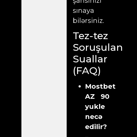
şansınızı
sınaya
bilərsiniz.
Tez-tez
Soruşulan
Suallar
(FAQ)
Mostbet
AZ 90
yukle
necə
edilir?
–