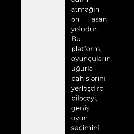
atmağın
ən asan
yoludur.
Bu
platform,
oyunçuların
uğurla
bahislərini
yerləşdirə
biləcəyi,
geniş
oyun
seçimini