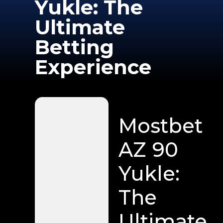
Yukle: The
Ultimate
Betting
Experience
Mostbet
AZ 90
Yukle:
The
Ultimate