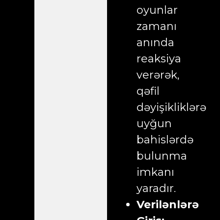
oyunlar
zamanı
anında
reaksiya
verərək,
qəfil
dəyişikliklərə
uyğun
bahislərdə
bulunma
imkanı
yaradır.
Verilənlərə