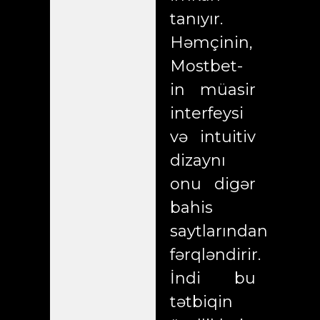
tanıyır.
Həmçinin,
Mostbet-
in müasir
interfeysi
və intuitiv
dizaynı
onu digər
bahis
saytlarından
fərqləndirir.
İndi bu
tətbiqin