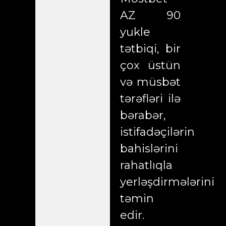
AZ 90
yukle
tətbiqi, bir
çox üstün
və müsbət
tərəfləri ilə
bərabər,
istifadəçilərin
bahislərini
rahatlıqla
yerləşdirmələrini
təmin
edir.