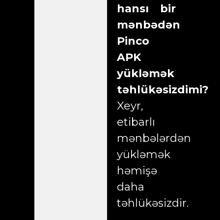
hansı bir
mənbədən
Pinco
APK
yükləmək
təhlükəsizdimi?
Xeyr,
etibarlı
mənbələrdən
yükləmək
həmişə
daha
təhlükəsizdir.