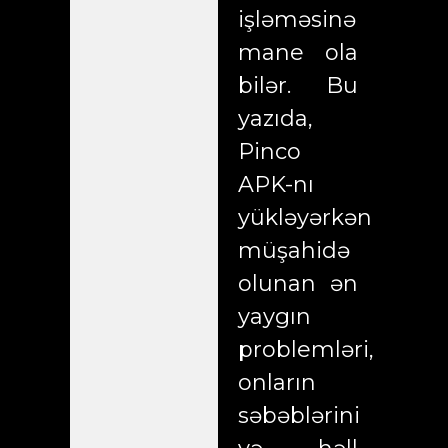
işləməsinə
mane ola
bilər. Bu
yazıda,
Pinco
APK-nı
yükləyərkən
müşahidə
olunan ən
yaygın
problemləri,
onların
səbəblərini