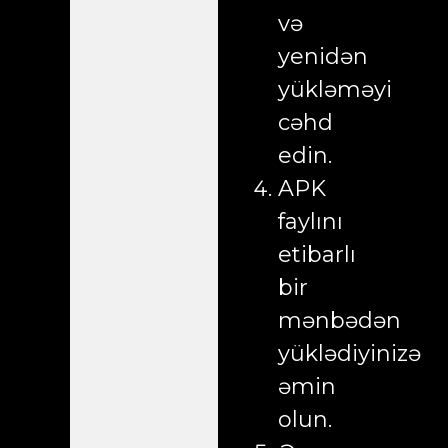
və
yenidən
yükləməyi
cəhd
edin.
APK
faylını
etibarlı
bir
mənbədən
yüklədiyinizə
əmin
olun.