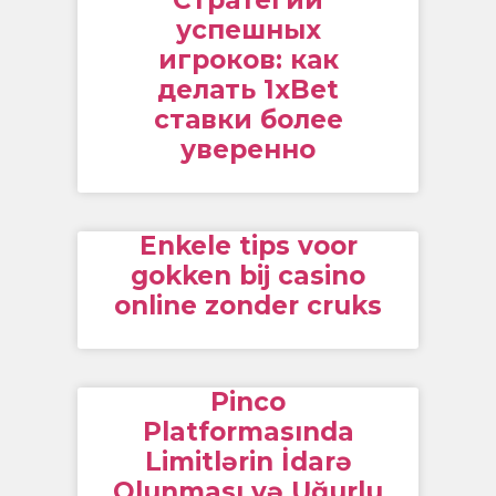
успешных
игроков: как
делать 1xBet
ставки более
уверенно
Enkele tips voor
gokken bij casino
online zonder cruks
Pinco
Platformasında
Limitlərin İdarə
Olunması və Uğurlu