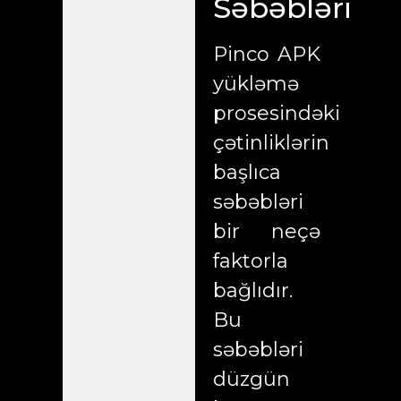
Səbəbləri
Pinco APK
yükləmə
prosesindəki
çətinliklərin
başlıca
səbəbləri
bir neçə
faktorla
bağlıdır.
Bu
səbəbləri
düzgün