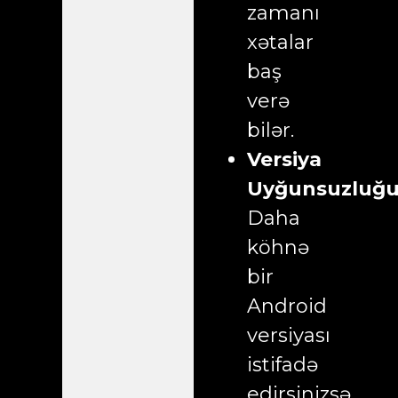
zamanı
xətalar
baş
verə
bilər.
Versiya
Uyğunsuzluğu
Daha
köhnə
bir
Android
versiyası
istifadə
edirsinizsə,