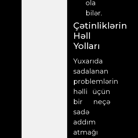
ola
bilər.
Çətinliklərin
Həll
Yolları
Yuxarıda
sadalanan
problemlərin
həlli üçün
bir neçə
sadə
addım
atmağı