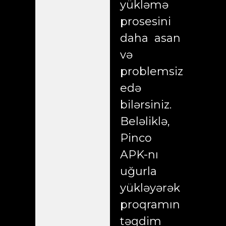
yükləmə
prosesini
daha asan
və
problemsiz
edə
bilərsiniz.
Beləliklə,
Pinco
APK-nı
uğurla
yükləyərək
proqramın
təqdim