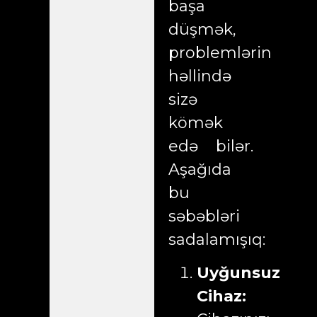
başa
düşmək,
problemlərin
həllində
sizə
kömək
edə bilər.
Aşağıda
bu
səbəbləri
sadalamışıq:
Uyğunsuz
Cihaz: