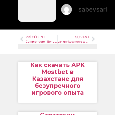
sabevsarl
PRÉCÉDENT
SUIVANT
Comprendere i Bonus Offerti dai Provider di Casino Non AAMS
Jak gry kasynowe w kasynie Vox działają na prawdziwe pieniądze: Poradnik
Как скачать APK
Mostbet в
Казахстане для
безупречного
игрового опыта
Стратегии