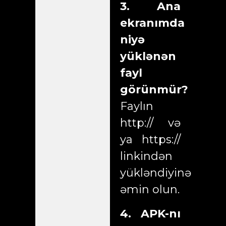
3. Ana
ekranımda
niyə
yüklənən
fayl
görünmür?
Faylın
http:// və
ya https://
linkindən
yükləndiyinə
əmin olun.
4. APK-nı