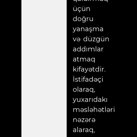
üçün
doğru
yanaşma
və düzgün
addımlar
atmaq
kifayətdir.
İstifadəçi
olaraq,
yuxarıdakı
məsləhətləri
nəzərə
alaraq,