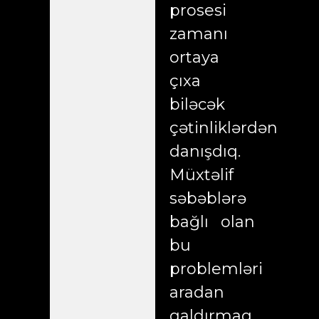
prosesi
zamanı
ortaya
çıxa
biləcək
çətinliklərdən
danışdıq.
Müxtəlif
səbəblərə
bağlı olan
bu
problemləri
aradan
qaldırmaq