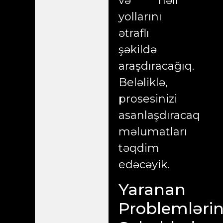
və həll
yollarını
ətraflı
şəkildə
araşdıracağıq.
Beləliklə,
prosesinizi
asanlaşdıracaq
məlumatları
təqdim
edəcəyik.
Yaranan
Problemləri