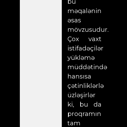
bu
məqalənin
əsas
mövzusudur.
Çox vaxt
istifadəçilər
yükləmə
müddətində
hansısa
çətinliklərlə
üzləşirlər
ki, bu da
proqramın
tam