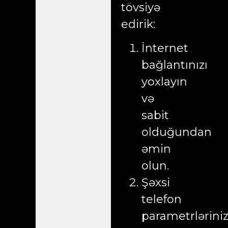
tövsiyə
edirik:
İnternet
bağlantınızı
yoxlayın
və
sabit
olduğundan
əmin
olun.
Şəxsi
telefon
parametrlərini