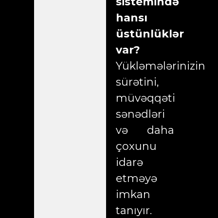
sistemində
hansı
üstünlüklər
var?
Yükləmələrinizin
sürətini,
müvəqqəti
sənədləri
və daha
çoxunu
idarə
etməyə
imkan
tanıyır.