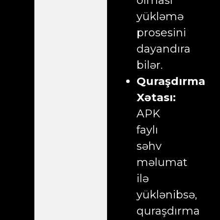
olması
yükləmə
prosesini
dayandıra
bilər.
Quraşdırma
Xətası:
APK
faylı
səhv
məlumat
ilə
yüklənibsə,
quraşdırma