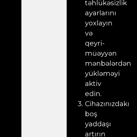
təhlükəsizlik
ayarlarını
yoxlayın
və
qeyri-
müəyyən
mənbələrdən
yükləməyi
aktiv
edin.
Cihazınızdakı
boş
yaddaşı
artırın