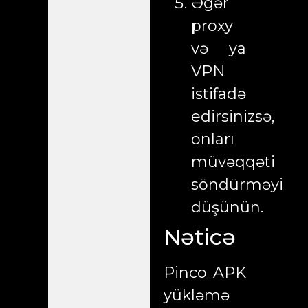
Əgər
proxy
və ya
VPN
istifadə
edirsinizsə,
onları
müvəqqəti
söndürməyi
düşünün.
Nəticə
Pinco APK
yükləmə