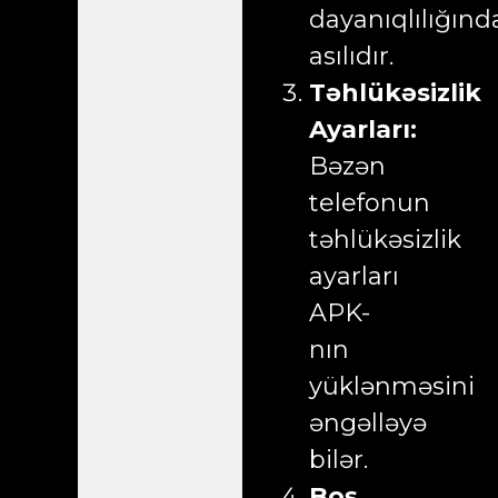
dayanıqlılığınd
asılıdır.
Təhlükəsizlik
Ayarları:
Bəzən
telefonun
təhlükəsizlik
ayarları
APK-
nın
yüklənməsini
əngəlləyə
bilər.
Boş