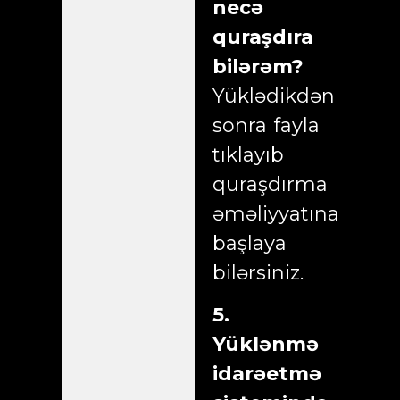
necə
quraşdıra
bilərəm?
Yüklədikdən
sonra fayla
tıklayıb
quraşdırma
əməliyyatına
başlaya
bilərsiniz.
5.
Yüklənmə
idarəetmə