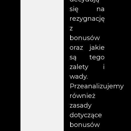
się na
rezygnację
z
bonusów
oraz jakie
są tego
zalety i
wady.
Przeanalizujemy
również
zasady
dotyczące
bonusów