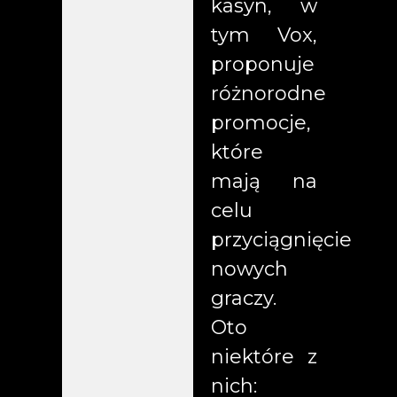
kasyn, w
tym Vox,
proponuje
różnorodne
promocje,
które
mają na
celu
przyciągnięcie
nowych
graczy.
Oto
niektóre z
nich: