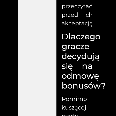
przeczytać
przed ich
akceptacją.
Dlaczego
gracze
decydują
się na
odmowę
bonusów?
Pomimo
kuszącej