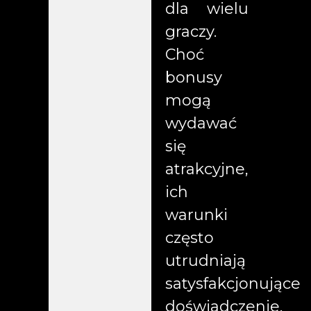
dla wielu
graczy.
Choć
bonusy
mogą
wydawać
się
atrakcyjne,
ich
warunki
często
utrudniają
satysfakcjonujące
doświadczenie.