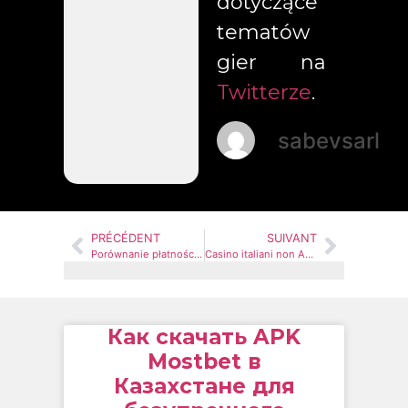
dotyczące
tematów
gier na
Twitterze
.
sabevsarl
PRÉCÉDENT
SUIVANT
Porównanie płatności: Blik w legalnych polskich kasynach online
Casino italiani non AAMS: panoramica sulle slot machine
Как скачать APK
Mostbet в
Казахстане для