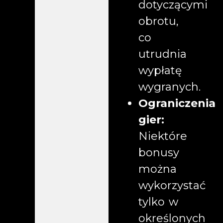
dotyczącymi
obrotu,
co
utrudnia
wypłatę
wygranych.
Ograniczenia
gier:
Niektóre
bonusy
można
wykorzystać
tylko w
określonych