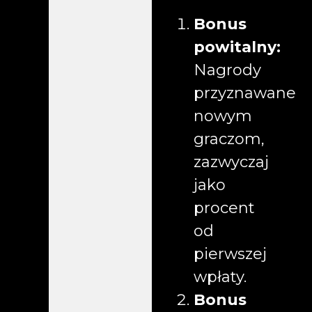
Bonus
powitalny:
Nagrody
przyznawane
nowym
graczom,
zazwyczaj
jako
procent
od
pierwszej
wpłaty.
Bonus