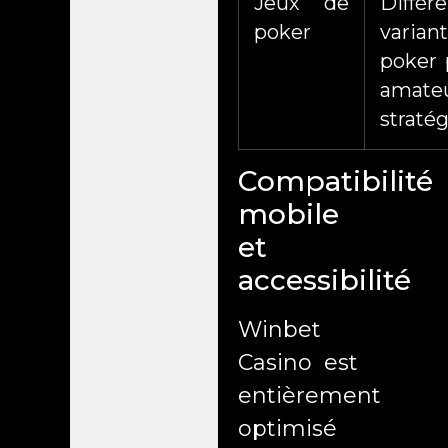
Jeux de
Différ
poker
varia
poker 
amate
stratég
Compatibilité
mobile
et
accessibilité
Winbet
Casino est
entièrement
optimisé