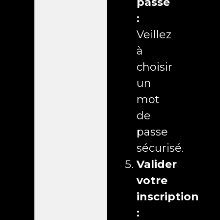
passe
:
Veillez
à
choisir
un
mot
de
passe
sécurisé.
Valider
votre
inscription
: