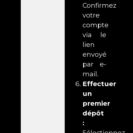
Confirmez
votre
compte
via le
lien
envoyé
par e-
mail.
Effectuer
un
premier
dépôt
:
Sélectionnez