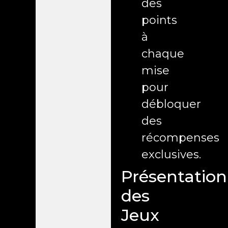
des
points
à
chaque
mise
pour
débloquer
des
récompenses
exclusives.
Présentation
des
Jeux