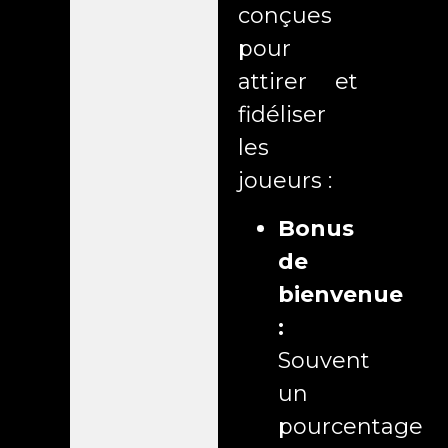
conçues
pour
attirer et
fidéliser
les
joueurs :
Bonus
de
bienvenue
:
Souvent
un
pourcentage