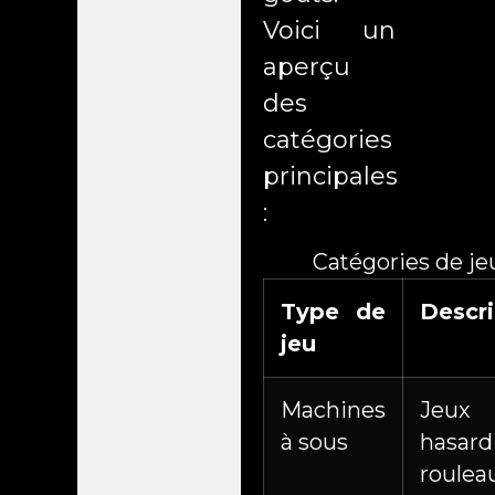
Voici un
aperçu
des
catégories
principales
:
Catégories de je
Type de
Descri
jeu
Machines
Jeu
à sous
hasar
roule