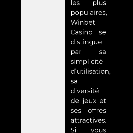
les plus
populaires,
Winbet
Casino se
distingue
par sa
simplicité
d’utilisation,
sa
diversité
de jeux et
ses offres
attractives.
Si vous