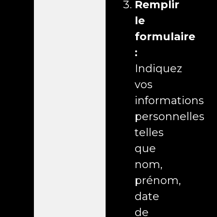
Remplir
le
formulaire
:
Indiquez
vos
informations
personnelles
telles
que
nom,
prénom,
date
de