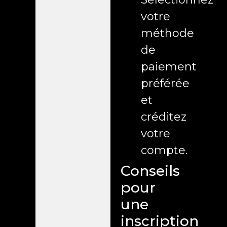
votre
méthode
de
paiement
préférée
et
créditez
votre
compte.
Conseils
pour
une
inscription