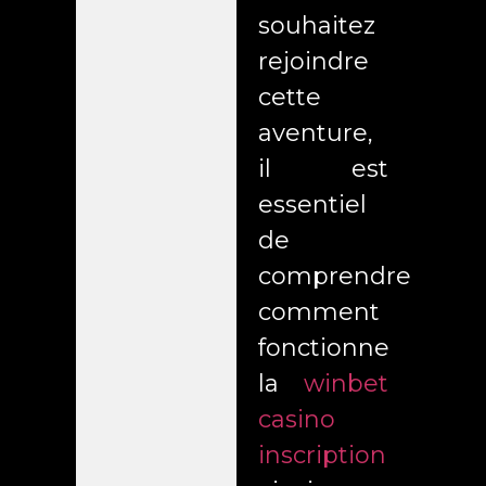
souhaitez
rejoindre
cette
aventure,
il est
essentiel
de
comprendre
comment
fonctionne
la
winbet
casino
inscription