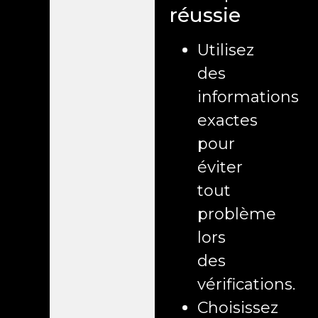
réussie
Utilisez
des
informations
exactes
pour
éviter
tout
problème
lors
des
vérifications.
Choisissez