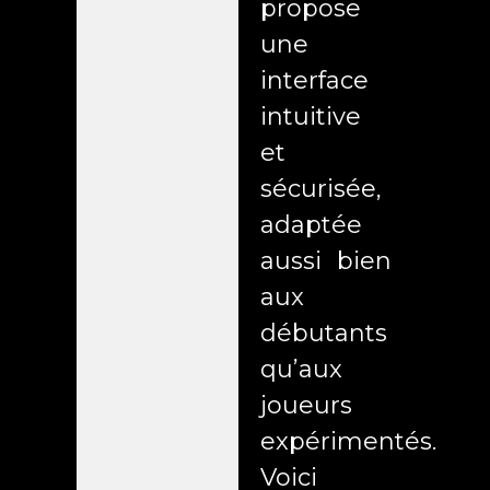
propose
une
interface
intuitive
et
sécurisée,
adaptée
aussi bien
aux
débutants
qu’aux
joueurs
expérimentés.
Voici