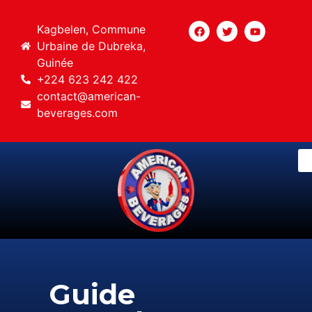
Kagbelen, Commune
Urbaine de Dubreka,
Guinée
+224 623 242 422
contact@american-
beverages.com
Guide