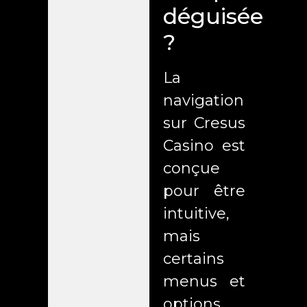
déguisée
?
La
navigation
sur Cresus
Casino est
conçue
pour être
intuitive,
mais
certains
menus et
options