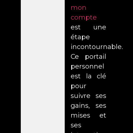
mon
compte
est une
étape
incontournable.
Ce portail
personnel
est la clé
pour
suivre ses
gains, ses
mises et
ses