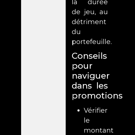
la durée
de jeu, au
détriment
du
portefeuille.
Conseils
pour
naviguer
dans les
promotions
Vérifier
le
montant