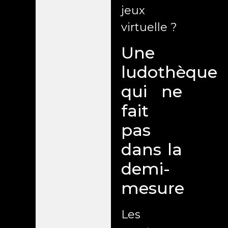
jeux
virtuelle ?
Une
ludothèque
qui ne
fait
pas
dans la
demi-
mesure
Les