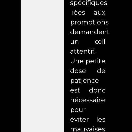
spécifiques
liées aux
promotions
demandent
un œil
attentif.
Une petite
dose de
patience
est donc
nécessaire
pour
éviter les
mauvaises