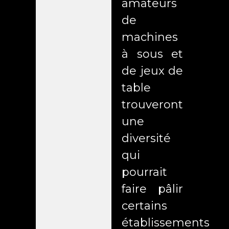
amateurs
de
machines
à sous et
de jeux de
table
trouveront
une
diversité
qui
pourrait
faire pâlir
certains
établissements