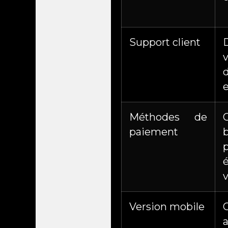
Support client
Méthodes de
paiement
p
Version mobile