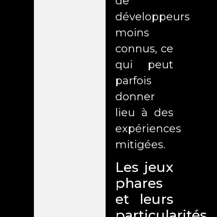
de
développeurs
moins
connus, ce
qui peut
parfois
donner
lieu à des
expériences
mitigées.
Les jeux
phares
et leurs
particularités