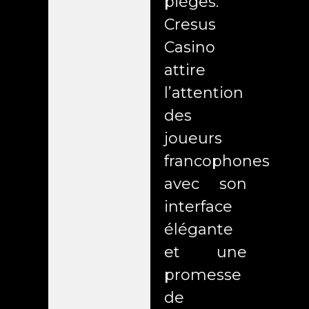
pièges.
Cresus
Casino
attire
l’attention
des
joueurs
francophones
avec son
interface
élégante
et une
promesse
de