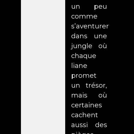
un peu
comme
s’aventurer
dans une
jungle où
chaque
liane
promet
un trésor,
mais où
certaines
cachent
aussi des