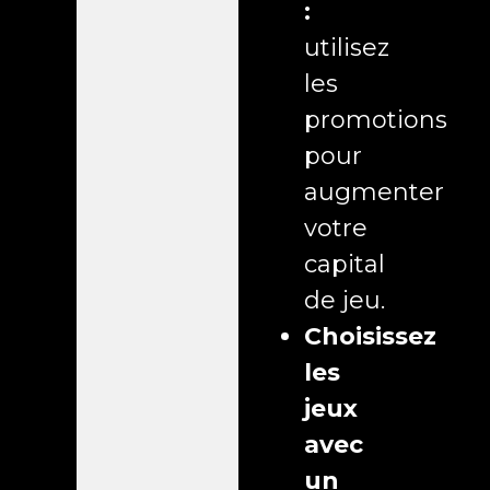
:
utilisez
les
promotions
pour
augmenter
votre
capital
de jeu.
Choisissez
les
jeux
avec
un