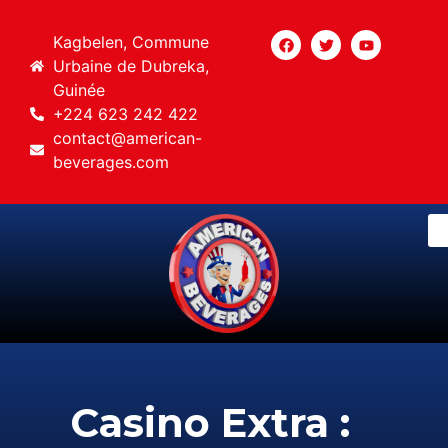
Kagbelen, Commune
Urbaine de Dubreka,
Guinée
+224 623 242 422
contact@american-
beverages.com
Casino Extra :