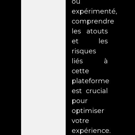
ou
expérimenté,
comprendre
les atouts
et les
risques
liés à
cette
plateforme
est crucial
pour
optimiser
votre
expérience.