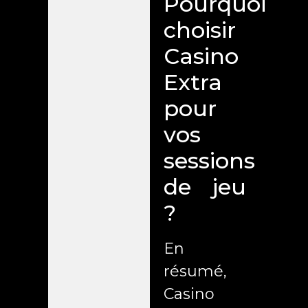
Pourquoi
choisir
Casino
Extra
pour
vos
sessions
de jeu
?
En
résumé,
Casino