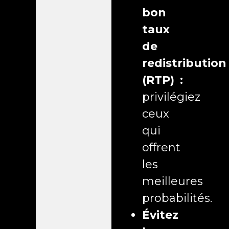
bon
taux
de
redistribution
(RTP) :
privilégiez
ceux
qui
offrent
les
meilleures
probabilités.
Évitez