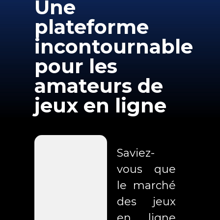
Une
plateforme
incontournable
pour les
amateurs de
jeux en ligne
Saviez-
vous que
le marché
des jeux
en ligne