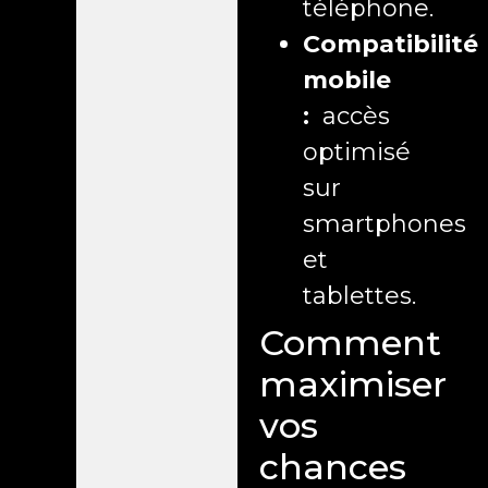
téléphone.
Compatibilité
mobile
:
accès
optimisé
sur
smartphones
et
tablettes.
Comment
maximiser
vos
chances