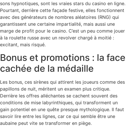
sons hypnotiques, sont les vraies stars du casino en ligne.
Pourtant, derrière cette façade festive, elles fonctionnent
avec des générateurs de nombres aléatoires (RNG) qui
garantissent une certaine impartialité, mais aussi une
marge de profit pour le casino. C’est un peu comme jouer
à la roulette russe avec un revolver chargé à moitié :
excitant, mais risqué.
Bonus et promotions : la face
cachée de la médaille
Les bonus, ces sirènes qui attirent les joueurs comme des
papillons de nuit, méritent un examen plus critique.
Derrière les offres alléchantes se cachent souvent des
conditions de mise labyrinthiques, qui transforment un
gain potentiel en une quête presque mythologique. Il faut
savoir lire entre les lignes, car ce qui semble être une
aubaine peut vite se transformer en piège.