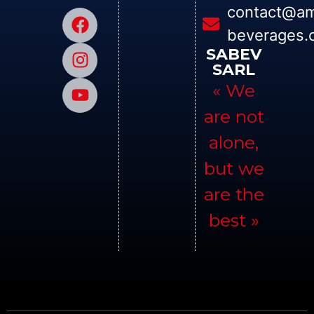
contact@am
beverages.
SABEV
SARL
« We
are not
alone,
but we
are the
best »