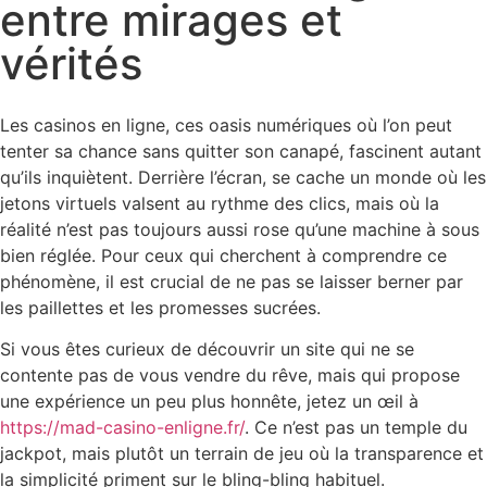
entre mirages et
vérités
Les casinos en ligne, ces oasis numériques où l’on peut
tenter sa chance sans quitter son canapé, fascinent autant
qu’ils inquiètent. Derrière l’écran, se cache un monde où les
jetons virtuels valsent au rythme des clics, mais où la
réalité n’est pas toujours aussi rose qu’une machine à sous
bien réglée. Pour ceux qui cherchent à comprendre ce
phénomène, il est crucial de ne pas se laisser berner par
les paillettes et les promesses sucrées.
Si vous êtes curieux de découvrir un site qui ne se
contente pas de vous vendre du rêve, mais qui propose
une expérience un peu plus honnête, jetez un œil à
https://mad-casino-enligne.fr/
. Ce n’est pas un temple du
jackpot, mais plutôt un terrain de jeu où la transparence et
la simplicité priment sur le bling-bling habituel.