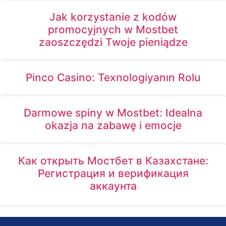
Jak korzystanie z kodów
promocyjnych w Mostbet
zaoszczędzi Twoje pieniądze
Pinco Casino: Texnologiyanın Rolu
Darmowe spiny w Mostbet: Idealna
okazja na zabawę i emocje
Как открыть Мостбет в Казахстане:
Регистрация и верификация
аккаунта