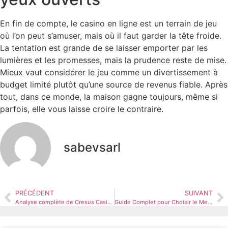
En fin de compte, le casino en ligne est un terrain de jeu
où l’on peut s’amuser, mais où il faut garder la tête froide.
La tentation est grande de se laisser emporter par les
lumières et les promesses, mais la prudence reste de mise.
Mieux vaut considérer le jeu comme un divertissement à
budget limité plutôt qu’une source de revenus fiable. Après
tout, dans ce monde, la maison gagne toujours, même si
parfois, elle vous laisse croire le contraire.
sabevsarl
PRÉCÉDENT
SUIVANT
Analyse complète de Cresus Casino en ligne : un choix judicieux pour les joueurs français
Guide Complet pour Choisir le Meilleur Casino en Ligne en France