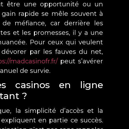
ut être une opportunité ou un
du gain rapide se mêle souvent à
de méfiance, car derrière les
ntes et les promesses, il y a une
 nuancée. Pour ceux qui veulent
e dévorer par les fauves du net,
ps://madcasinofr.fr/
peut s’avérer
anuel de survie.
es casinos en ligne
tant ?
que, la simplicité d’accès et la
 expliquent en partie ce succès.