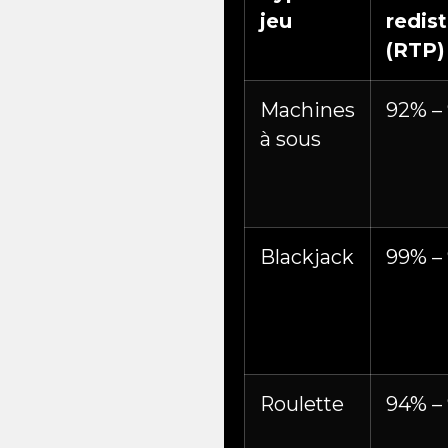
jeu
redist
(RTP)
Machines
92% –
à sous
Blackjack
99% –
Roulette
94% –