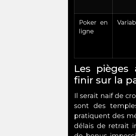
Poker en
Variab
ligne
Les pièges 
finir sur la pa
Il serait naïf de c
sont des temples
pratiquent des 
délais de retrait
de bonus impossib