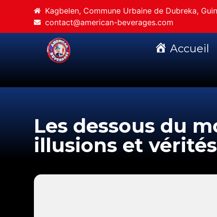
Kagbelen, Commune Urbaine de Dubreka, Gui
contact@american-beverages.com
Accueil
Les dessous du mo
illusions et vérités