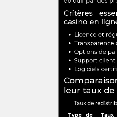
éblouir par des pr
Critères ess
casino en lign
Licence et rég
Transparence 
Options de pa
Support client
Logiciels certi
Comparaison
leur taux de 
Taux de redistri
Type de
Tau